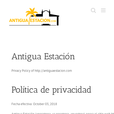
Skip
to
content
Antigua Estación
Privacy Policy of http://antiguaestacion.com
Política de privacidad
Fecha efectiva: October 03, 2018
Antigua Estación («nosotros», «a nosotros», «nuestro») opera el sitio web h